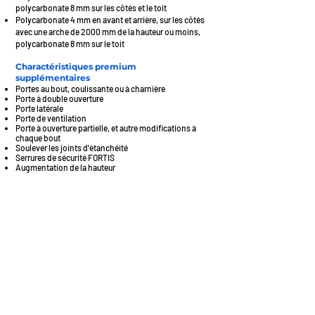
polycarbonate 8 mm sur les côtés et le toit
Polycarbonate 4 mm en avant et arrière, sur les côtés
avec une arche de 2000 mm de la hauteur ou moins,
polycarbonate 8 mm sur le toit
Charactéristiques premium
supplémentaires
Portes au bout, coulissante ou à charnière
Porte à double ouverture
Porte latérale
Porte de ventilation
Porte à ouverture partielle, et autre modifications à
chaque bout
Soulever les joints d'étanchéité
Serrures de sécurité FORTIS
Augmentation de la hauteur