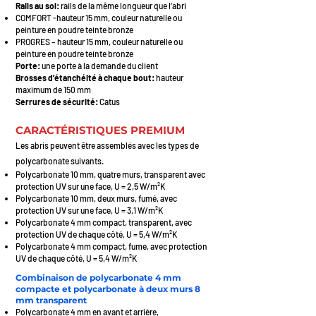
Rails au sol:
rails de la même longueur que l’abri
COMFORT -hauteur 15 mm, couleur naturelle ou
peinture en poudre teinte bronze
PROGRES – hauteur 15 mm, couleur naturelle ou
peinture en poudre teinte bronze
Porte:
une porte à la demande du client
Brosses d’étanchéité à chaque bout:
hauteur
maximum de 150 mm
Serrures de sécurité:
Catus
CARACTÉRISTIQUES PREMIUM
Les abris peuvent être assemblé
s avec les types de
polycarbonate suivants.
Polycarbonate 10 mm, quatre murs, transparent avec
protection UV sur une face, U = 2,5 W/m²K
Polycarbonate 10 mm, deux murs, fumé, avec
protection UV sur une face, U = 3,1 W/m²K
Polycarbonate 4 mm compact, transparent, avec
protection UV de chaque côté, U = 5,4 W/m²K
P
olycarbonate 4 mm compact, fume, avec protection
UV de chaque côté, U = 5,4 W/m²K
Combinaison de polycarbonate 4 mm
compacte et polycarbonate à deux murs 8
mm transparent
Polycarbonate 4 mm en avant et arrière,