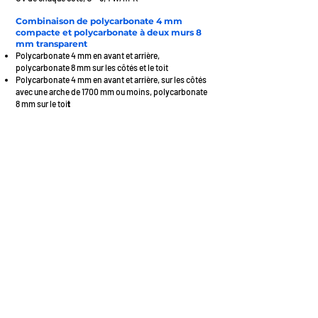
Combinaison de polycarbonate 4 mm
compacte et polycarbonate à deux murs 8
mm transparent
Polycarbonate 4 mm en avant et arrière,
polycarbonate 8 mm sur les côtés et le toit
P
olycarbonate
4 mm en avant et arrière, sur les côtés
avec une arche de 1700 mm ou moins, polycarbonate
8 mm sur le toi
t
Charactéristiques premium
supplémentaires
Portes au bout, coulissante ou à charnière
Porte à double ouverture
Porte latérale
Porte de ventilation
Porte à ouvertur
e partielle, et autre modifications à
chaque bout
Augmentation de la hauteu
r