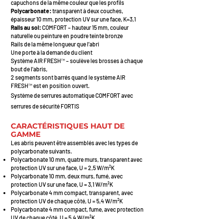
capuchons de la même couleur que les profils
Polycarbonate:
transparent à deux couches,
épaisseur 10 mm, protection UV sur une face, K=3,1
Rails au sol:
COMFORT –
hauteur 15 mm, couleur
naturelle ou peinture en poudre teinte bronze
Rails de la même longueur que l’abri
Une porte à la demande du client
Système AIR FRESH™ – soulève les brosses à chaque
bout de l’abris,
2 segments sont barrés quand le système AIR
FRESH™ est en position ouvert.
Système de serrures automatique COMFORT avec
serrures de sécurité FORTIS
CARACTÉRISTIQUES HAUT DE
GAMME
Les abris peuvent être assemblés avec les types de
polycarbonate suivants.
Polycarbonate 10 mm, quatre murs, transparent avec
protection UV sur une face, U = 2,5 W/m²K
Polycarbonate 10 mm, deux murs, fumé, avec
protection UV sur une face, U = 3,1 W/m²K
Polycarbonate 4 mm compact, transparent, avec
protection UV de chaque côté, U = 5,4 W/m²K
Polycarbonate 4 mm compact, fume, avec protection
UV de chaque côté, U = 5,4 W/m²K